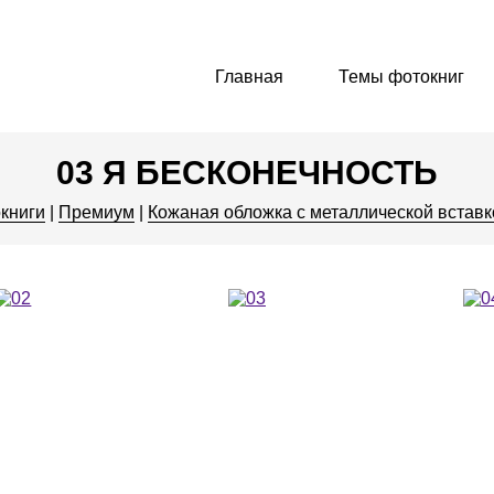
Главная
Темы фотокниг
Свадебные фотокн
Фотокниги
03 Я БЕСКОНЕЧНОСТЬ
Детские фотокниги
Премиум
книги
|
Премиум
|
Кожаная обложка с металлической вставк
Семейные фотокн
Комфорт
История путешест
Стандарт