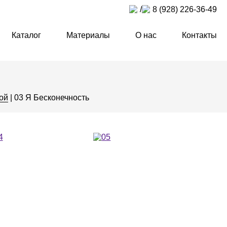
/
8 (928) 226-36-49
Каталог
Материалы
О нас
Контакты
иги
Выпускные альбомы
Экокожа
Кейсы
Велюр
Фотопечать
Для фотокниг
ой
|
03 Я Бесконечность
иги
Лимитированная
Полиграфия
Для фотографий
вий
коллекция
Персонализация
Форзац
Бумага